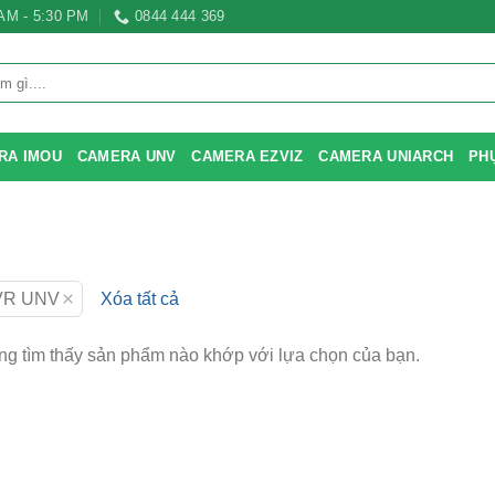
 AM - 5:30 PM
0844 444 369
RA IMOU
CAMERA UNV
CAMERA EZVIZ
CAMERA UNIARCH
PH
×
VR UNV
Xóa tất cả
g tìm thấy sản phẩm nào khớp với lựa chọn của bạn.