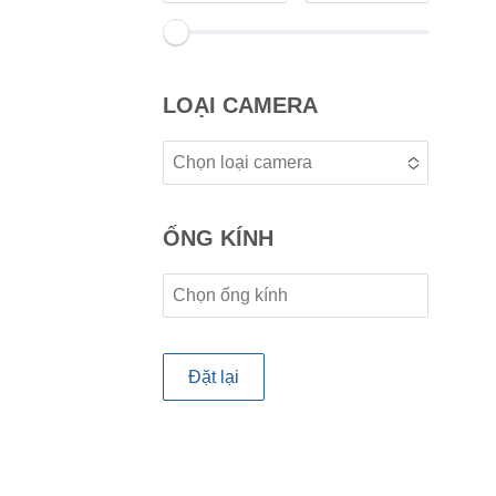
LOẠI CAMERA
Chọn loại camera
No options to choose
ỐNG KÍNH
No options to choose
Đặt lại