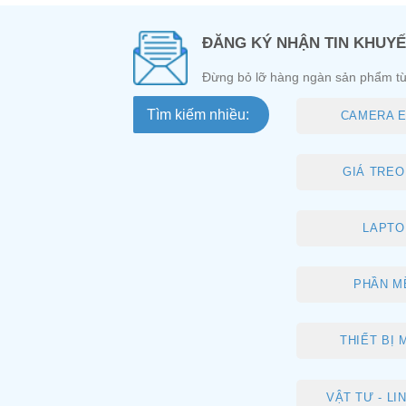
ĐĂNG KÝ NHẬN TIN KHUYẾ
Đừng bỏ lỡ hàng ngàn sản phẩm từ
Tìm kiếm nhiều:
CAMERA E
GIÁ TREO 
LAPTO
PHẦN M
THIẾT BỊ
VẬT TƯ - LI