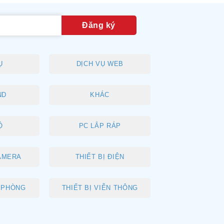
Ụ
DỊCH VỤ WEB
ND
KHÁC
Ộ
PC LẮP RÁP
AMERA
THIẾT BỊ ĐIỆN
N PHÒNG
THIẾT BỊ VIỄN THÔNG