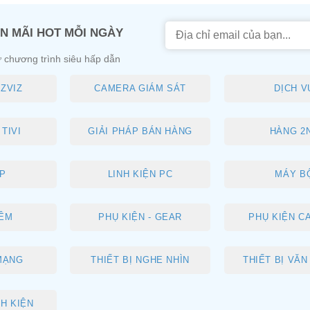
N MÃI HOT MỖI NGÀY
 chương trình siêu hấp dẫn
ZVIZ
CAMERA GIÁM SÁT
DỊCH V
TIVI
GIẢI PHÁP BÁN HÀNG
HÀNG 2
P
LINH KIỆN PC
MÁY B
ỀM
PHỤ KIỆN - GEAR
PHỤ KIỆN C
 MẠNG
THIẾT BỊ NGHE NHÌN
THIẾT BỊ VĂ
NH KIỆN