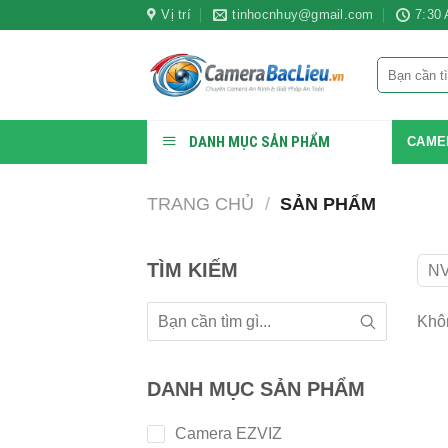
Bỏ
Vị trí
tinhocnhuy@gmail.com
7:30
qua
nội
Tìm
dung
kiếm:
DANH MỤC SẢN PHẨM
CAME
TRANG CHỦ
/
SẢN PHẨM
TÌM KIẾM
N
Khôn
DANH MỤC SẢN PHẨM
Camera EZVIZ