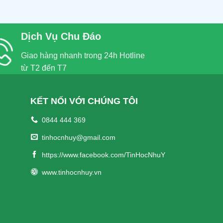
Dịch Vụ Chu Đáo
Giao hàng nhanh trong 24h Hotline
từ T2 đến T7
KẾT NỐI VỚI CHÚNG TÔI
0844 444 369
tinhocnhuy@gmail.com
https://www.facebook.com/TinHocNhuY
www.tinhocnhuy.vn