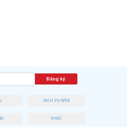
Ụ
DỊCH VỤ WEB
ND
KHÁC