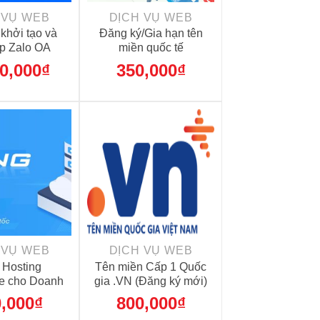
 VỤ WEB
DỊCH VỤ WEB
 khởi tạo và
Đăng ký/Gia hạn tên
lập Zalo OA
miền quốc tế
0,000
₫
350,000
₫
+
 VỤ WEB
DỊCH VỤ WEB
Hosting
Tên miền Cấp 1 Quốc
se cho Doanh
gia .VN (Đăng ký mới)
(5GB SSD/BW
,000
₫
800,000
₫
imited)