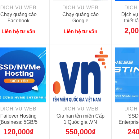
DỊCH VỤ WEB
DỊCH VỤ WEB
DỊCH
Chạy quảng cáo
Chạy quảng cáo
Dịch vụ
Facebook
Google
thiết 
2,00
Liên hệ tư vấn
Liên hệ tư vấn
+
+
DỊCH VỤ WEB
DỊCH VỤ WEB
DỊCH
Failover Hosting
Gia hạn tên miền Cấp
SSD 
(Business: 5GB/5
1 Quốc gia .VN
Enterpri
Add-on/Backup
nghiệp 
120,000
₫
550,000
₫
240
daily/SSL)
Unl