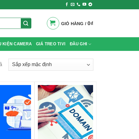
0
₫
GIỎ HÀNG /
Ụ KIỆN CAMERA
GIÁ TREO TIVI
ĐẦU GHI
ả
+