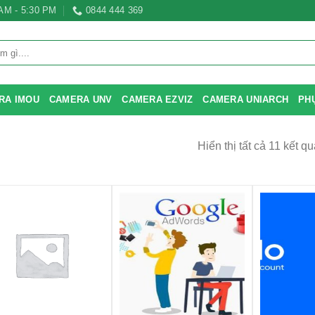
 AM - 5:30 PM
0844 444 369
RA IMOU
CAMERA UNV
CAMERA EZVIZ
CAMERA UNIARCH
PH
Hiển thị tất cả 11 kết qu
+
+