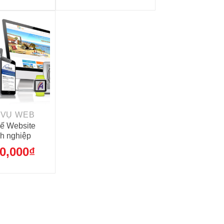
 VỤ WEB
kế Website
h nghiệp
0,000
₫