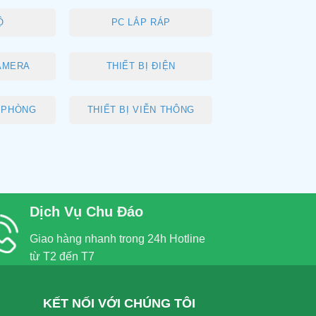
Ộ
PC LẮP RÁP
AMERA
THIẾT BỊ ĐIỆN
N PHÒNG
THIẾT BỊ VIỄN THÔNG
Dịch Vụ Chu Đáo
Giao hàng nhanh trong 24h Hotline
từ T2 đến T7
KẾT NỐI VỚI CHÚNG TÔI