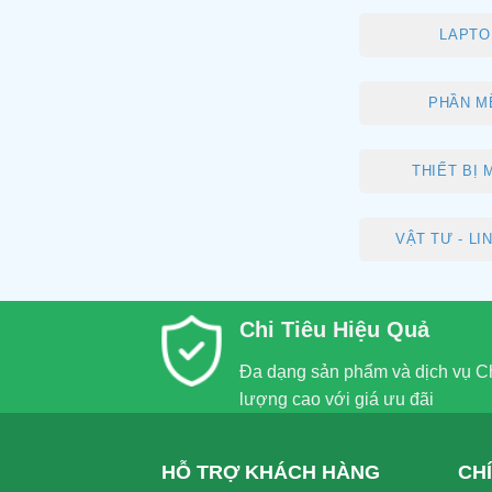
LAPTO
PHẦN M
THIẾT BỊ
VẬT TƯ - LI
Chi Tiêu Hiệu Quả
Đa dạng sản phẩm và dịch vụ C
lượng cao với giá ưu đãi
HỖ TRỢ KHÁCH HÀNG
CH