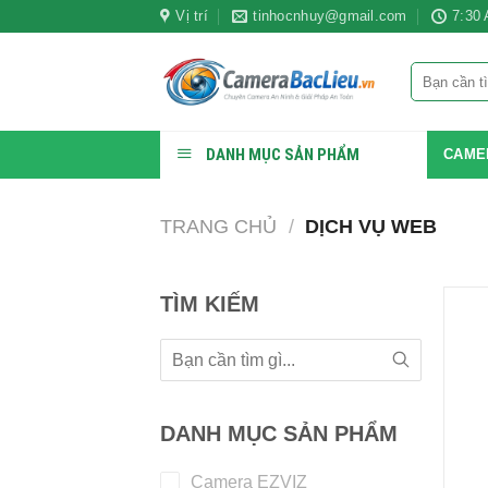
Bỏ
Vị trí
tinhocnhuy@gmail.com
7:30
qua
nội
Tìm
dung
kiếm:
DANH MỤC SẢN PHẨM
CAME
TRANG CHỦ
/
DỊCH VỤ WEB
TÌM KIẾM
DANH MỤC SẢN PHẨM
+
Camera EZVIZ