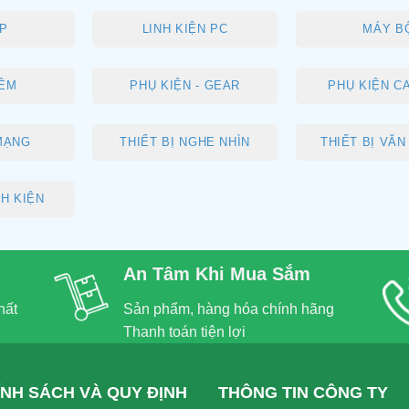
P
LINH KIỆN PC
MÁY B
ỀM
PHỤ KIỆN - GEAR
PHỤ KIỆN C
 MẠNG
THIẾT BỊ NGHE NHÌN
THIẾT BỊ VĂ
NH KIỆN
An Tâm Khi Mua Sắm
hất
Sản phẩm, hàng hóa chính hãng
Thanh toán tiện lợi
ÍNH SÁCH VÀ QUY ĐỊNH
THÔNG TIN CÔNG TY