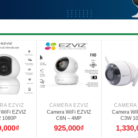
+
+
RA EZVIZ
CAMERA EZVIZ
CAMERA 
 WiFi EZVIZ
Camera WiFi EZVIZ
Camera WiF
 1080P
C6N – 4MP
C3W 1
9,000
₫
925,000
₫
1,330,