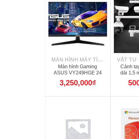
+
+
MÀN HÌNH MÁY TÍNH
Màn hình Gaming
Cánh ta
ASUS VY249HGE 24
dài 1,5 
inch (FullHD IPS
sơn
3,250,000
₫
50
144Hz 1ms FreeSync –
EyeCarePlus)