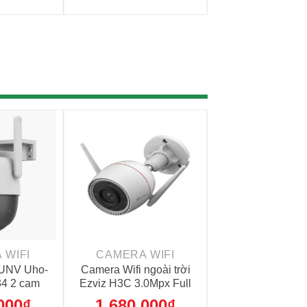
+
+
 WIFI
CAMERA WIFI
CAMERA WI
 UNV Uho-
Camera Wifi ngoài trời
Camera Wifi D
4 2 cam
Ezviz H3C 3.0Mpx Full
DH-P5AS-PV 
5MP)
Color
000
₫
1,680,000
₫