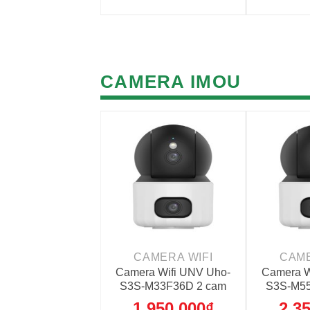
CAMERA IMOU
+
+
AMERA WIFI
CAMERA WIFI
CAME
era Dahua 4G
Camera Wifi UNV Uho-
Camera W
O A2 DH-P3AE-
S3S-M33F36D 2 cam
S3S-M55
4G 5MP outdoor
(3MP+3MP)
(5M
,250,000
₫
1,950,000
₫
2,3