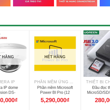
HẾT 
+
+
ÁP VI TÍNH
LOA - HỆ THỐNG ÂM THANH
CAMER
 dài USB 3.0
Micro thu âm gaming
Camera IP 
 Ugreen 30126
đa hướng Redragon
DS-2CD202
Pulsar GM303
2M
0,000
₫
850,000
₫
2,570