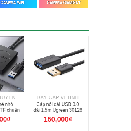
HÀNG
HẾT HÀNG
+
A IP
CAMERA IP
Hikvision
Camera IP Hikvision
3G2-LI2U
DS-2CD2643G2-
P
LIZS2U 4MP
,000
₫
4,550,000
₫