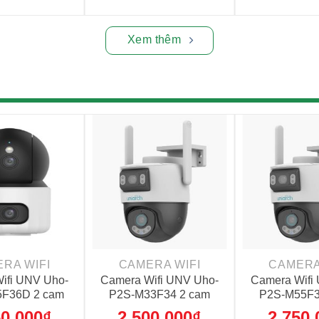
Xem thêm
+
+
RA WIFI
CAMERA WIFI
CAMERA
ifi UNV Uho-
Camera Wifi UNV Uho-
Camera Wifi
F36D 2 cam
P2S-M33F34 2 cam
P2S-M55F3
P+5MP)
(3MP+3MP)
(5MP+
50,000
₫
2,500,000
₫
2,750,