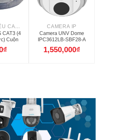
+
CÁP TÍN HIỆU CAMERA
CAMERA IP
 CAT3 (4
Camera UNV Dome
ực) Cuộn
IPC3612LB-SBF28-A
ét
(Không PoE)
0
₫
1,550,000
₫