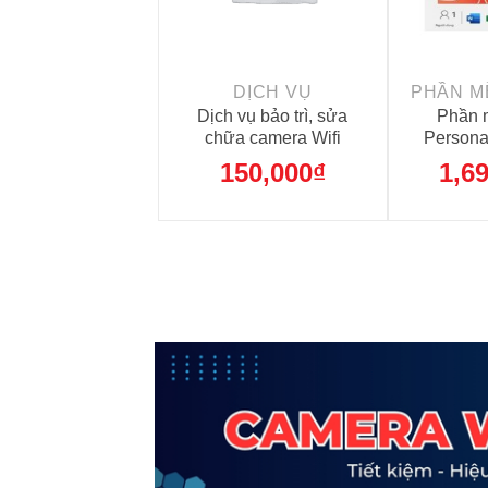
+
+
DỊCH VỤ
Dịch vụ bảo trì, sửa
Phần 
chữa camera Wifi
Persona
Lic 1 nă
150,000
₫
1,6
EM ESD 