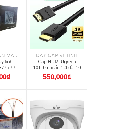
+
PSU - NGUỒN MÁY TÍNH
DÂY CÁP VI TÍNH
y tính
Cáp HDMI Ugreen
EV775BB
10110 chuẩn 1.4 dài 10
W
mét hỗ trợ 4K * 2K
00
₫
550,000
₫
HD104