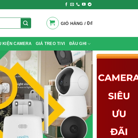
0
₫
GIỎ HÀNG /
Ụ KIỆN CAMERA
GIÁ TREO TIVI
ĐẦU GHI