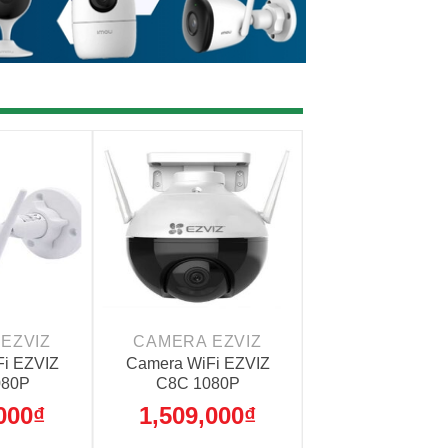
+
+
EZVIZ
CAMERA EZVIZ
CAMERA EZ
i EZVIZ
Camera WiFi EZVIZ
Camera WiFi E
080P
C8C 1080P
C6W 2K
000
₫
1,509,000
₫
1,529,00