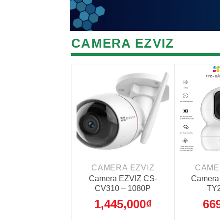
CAMERA EZVIZ
+
+
MERA EZVIZ
CAMERA EZVIZ
CAME
era WiFi EZVIZ
Camera EZVIZ CS-
Camera
C3W 1080P
CV310 – 1080P
TY2
,330,000
₫
1,445,000
₫
66