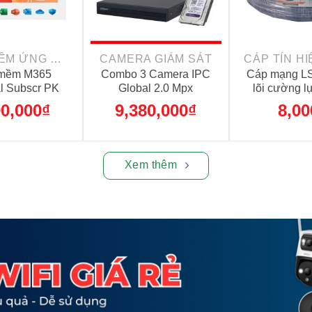
+
+
PHẦN MỀM ỨNG DỤNG
CAMERA GIÁM SÁT
mềm M365
Combo 3 Camera IPC
Cáp mạng LS
l Subscr PK
Global 2.0 Mpx
lõi cường l
m Online APAC
500 m
90,000
₫
9,380,000
₫
8,00
(EP2-32409)
Xem thêm