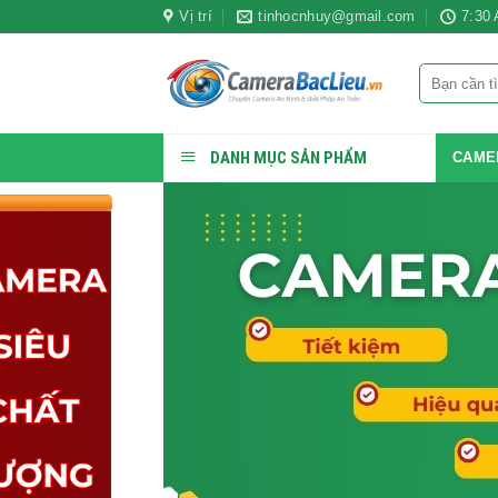
Bỏ
Vị trí
tinhocnhuy@gmail.com
7:30
qua
nội
Tìm
dung
kiếm:
DANH MỤC SẢN PHẨM
CAME