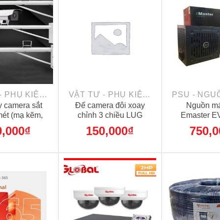
+
+
VẬT TƯ - PHỤ KIỆN CAMERA
VẬT TƯ - PHỤ KIỆN CAMERA
y camera sắt
Đế camera đôi xoay
Nguồn má
mét (mạ kẽm,
chỉnh 3 chiều LUG
Emaster 
 trắng)
500
0,000
₫
150,000
₫
750,0