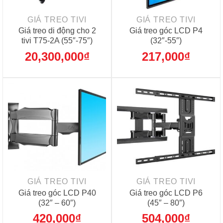
GIÁ TREO TIVI
GIÁ TREO TIVI
Giá treo di động cho 2
Giá treo góc LCD P4
tivi T75-2A (55″-75″)
(32″-55″)
20,300,000
₫
217,000
₫
GIÁ TREO TIVI
GIÁ TREO TIVI
Giá treo góc LCD P40
Giá treo góc LCD P6
(32″ – 60″)
(45″ – 80″)
420,000
₫
504,000
₫