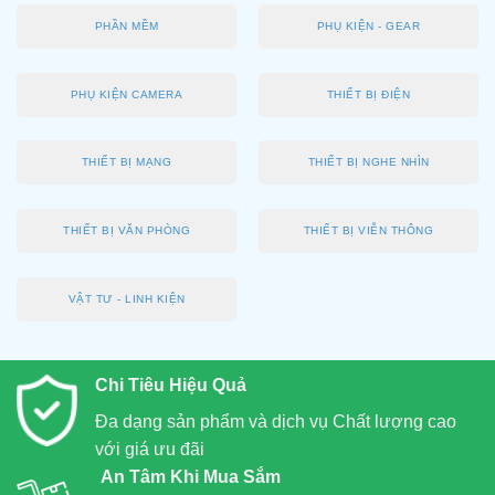
PHẦN MỀM
PHỤ KIỆN - GEAR
PHỤ KIỆN CAMERA
THIẾT BỊ ĐIỆN
THIẾT BỊ MẠNG
THIẾT BỊ NGHE NHÌN
THIẾT BỊ VĂN PHÒNG
THIẾT BỊ VIỄN THÔNG
VẬT TƯ - LINH KIỆN
Chi Tiêu Hiệu Quả
Đa dạng sản phẩm và dịch vụ Chất lượng cao
với giá ưu đãi
An Tâm Khi Mua Sắm