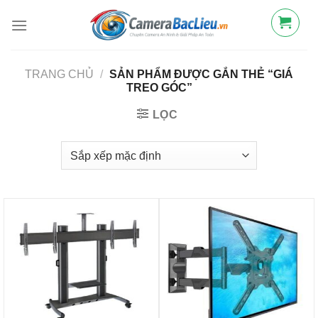
Bỏ
qua
nội
dung
TRANG CHỦ
/
SẢN PHẨM ĐƯỢC GẮN THẺ “GIÁ
TREO GÓC”
LỌC