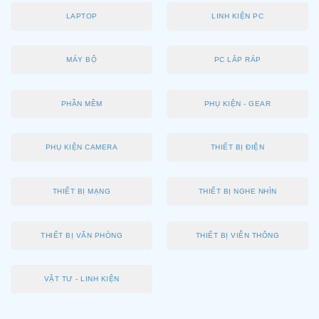
LAPTOP
LINH KIỆN PC
MÁY BỘ
PC LẮP RÁP
PHẦN MỀM
PHỤ KIỆN - GEAR
PHỤ KIỆN CAMERA
THIẾT BỊ ĐIỆN
THIẾT BỊ MẠNG
THIẾT BỊ NGHE NHÌN
THIẾT BỊ VĂN PHÒNG
THIẾT BỊ VIỄN THÔNG
VẬT TƯ - LINH KIỆN