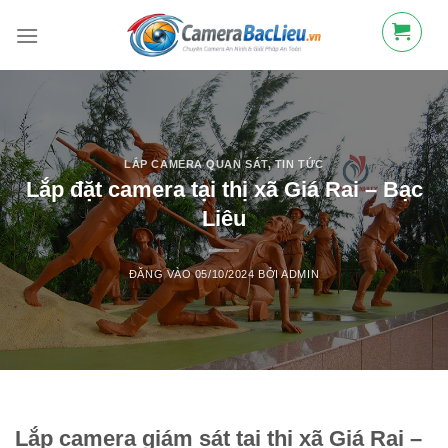
Bỏ
qua
nội
dung
LẮP CAMERA QUAN SÁT
,
TIN TỨC
Lắp đặt camera tại thị xã Giá Rai – Bạc
Liêu
ĐĂNG VÀO
05/10/2024
BỞI
ADMIN
Lắp camera giám sát tại thị xã Giá Rai –