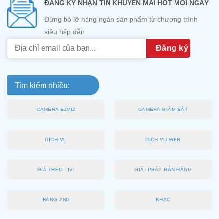
ĐĂNG KÝ NHẬN TIN KHUYẾN MÃI HOT MỖI NGÀY
Đừng bỏ lỡ hàng ngàn sản phẩm từ chương trình
siêu hấp dẫn
Tìm kiếm nhiều:
CAMERA EZVIZ
CAMERA GIÁM SÁT
DỊCH VỤ
DỊCH VỤ WEB
GIÁ TREO TIVI
GIẢI PHÁP BÁN HÀNG
HÀNG 2ND
KHÁC