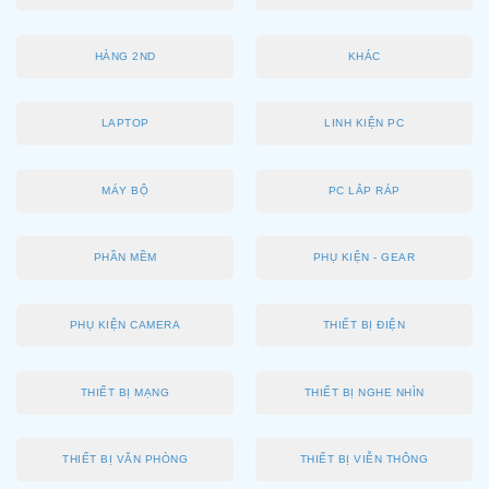
HÀNG 2ND
KHÁC
LAPTOP
LINH KIỆN PC
MÁY BỘ
PC LẮP RÁP
PHẦN MỀM
PHỤ KIỆN - GEAR
PHỤ KIỆN CAMERA
THIẾT BỊ ĐIỆN
THIẾT BỊ MẠNG
THIẾT BỊ NGHE NHÌN
THIẾT BỊ VĂN PHÒNG
THIẾT BỊ VIỄN THÔNG