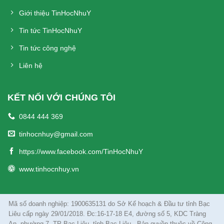
Giới thiệu TinHocNhuY
Tin tức TinHocNhuY
Tin tức công nghệ
Liên hệ
KẾT NỐI VỚI CHÚNG TÔI
0844 444 369
tinhocnhuy@gmail.com
https://www.facebook.com/TinHocNhuY
www.tinhocnhuy.vn
Mã số doanh nghiệp: 1900635131 do Sở Kế hoạch & Đầu tư tỉnh Bạc
Liêu cấp ngày 29/01/2018. Đc:16-17-18 E4, đường số 5, KDC Tràng
An, phường 7, TP Bạc Liêu, tỉnh Bạc Liêu . Bản quyền thuộc về Công