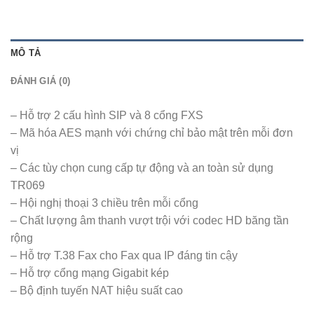
MÔ TẢ
ĐÁNH GIÁ (0)
– Hỗ trợ 2 cấu hình SIP và 8 cổng FXS
– Mã hóa AES mạnh với chứng chỉ bảo mật trên mỗi đơn
vị
– Các tùy chọn cung cấp tự động và an toàn sử dụng
TR069
– Hội nghị thoại 3 chiều trên mỗi cổng
– Chất lượng âm thanh vượt trội với codec HD băng tần
rộng
– Hỗ trợ T.38 Fax cho Fax qua IP đáng tin cậy
– Hỗ trợ cổng mạng Gigabit kép
– Bộ định tuyến NAT hiệu suất cao