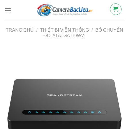
Bỏ
qua
nội
dung
TRANG CHỦ
/
THIẾT BỊ VIỄN THÔNG
/
BỘ CHUYỂN
ĐỔI ATA, GATEWAY