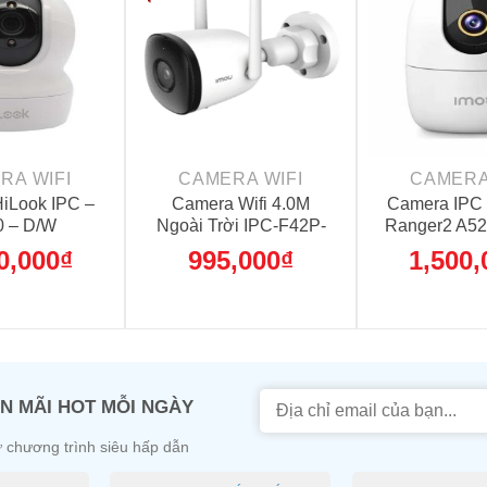
+
+
RA WIFI
CAMERA WIFI
CAMERA
iLook IPC –
Camera Wifi 4.0M
Camera IPC 
 – D/W
Ngoài Trời IPC-F42P-
Ranger2 A52
IMOU-Bảo hành 3 năm
0,000
₫
995,000
₫
1,500,
N MÃI HOT MỖI NGÀY
 chương trình siêu hấp dẫn