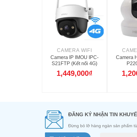
+
+
MERA WIFI
CAMERA WIFI
CAME
 Wifi IPC-K22P-
Camera IP IMOU IPC-
Camera H
Bảo hành 3 năm
S21FTP (Kết nối 4G)
P220
135,000
₫
1,449,000
₫
1,20
ĐĂNG KÝ NHẬN TIN KHUYẾ
Đừng bỏ lỡ hàng ngàn sản phẩm từ