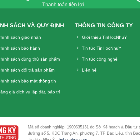
Thanh toán tiện lợi
ÍNH SÁCH VÀ QUY ĐỊNH
THÔNG TIN CÔNG TY
hính sách giao nhận
Giới thiệu TinHocNhuY
hính sách bảo hành
Tin tức TinHocNhuY
hính sách dùng thử sản phẩm
Tin tức công nghệ
hính sách đổi trả sản phẩm
Liên hệ
hính sách bảo mật thông tin
ảng giá dịch vụ lắp đặt, bảo trì
Mã số doanh nghiệp: 1900635131 do Sở Kế hoạch & Đầu tư tỉ
đường số 5, KDC Tràng An, phường 7, TP Bạc Liêu, tỉnh B
Tin Học Như Ý -
tinhocnhuy.com