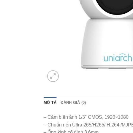
MÔ TẢ
ĐÁNH GIÁ (0)
– Cảm biến ảnh 1/3″ CMOS, 1920×1080
– Chuẩn nén Ultra 265/H265/ H.264 /MJP
– Ống kính cố định 3.6mm .