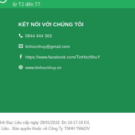
từ T2 đến T7
KẾT NỐI VỚI CHÚNG TÔI
0844 444 369
tinhocnhuy@gmail.com
https://www.facebook.com/TinHocNhuY
www.tinhocnhuy.vn
nh Bạc Liêu cấp ngày 29/01/2018. Đc:16-17-18 E4,
ạc Liêu . Bản quyền thuộc về Công Ty TNHH TM&DV