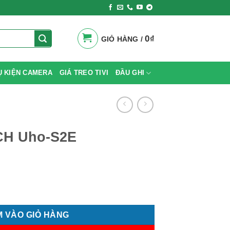
0
₫
GIỎ HÀNG /
Ụ KIỆN CAMERA
GIÁ TREO TIVI
ĐẦU GHI
CH Uho-S2E
lượng
 VÀO GIỎ HÀNG