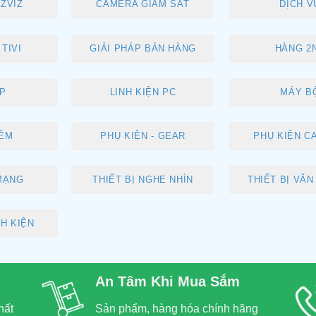
ZVIZ
CAMERA GIÁM SÁT
DỊCH V
TIVI
GIẢI PHÁP BÁN HÀNG
HÀNG 2
P
LINH KIỆN PC
MÁY B
ỀM
PHỤ KIỆN - GEAR
PHỤ KIỆN C
 MẠNG
THIẾT BỊ NGHE NHÌN
THIẾT BỊ VĂ
NH KIỆN
An Tâm Khi Mua Sắm
hất
Sản phẩm, hàng hóa chính hãng