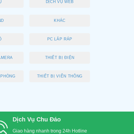
Ụ
DỊCH VỤ WEB
ND
KHÁC
Ộ
PC LẮP RÁP
AMERA
THIẾT BỊ ĐIỆN
N PHÒNG
THIẾT BỊ VIỄN THÔNG
Dịch Vụ Chu Đáo
Giao hàng nhanh trong 24h Hotline