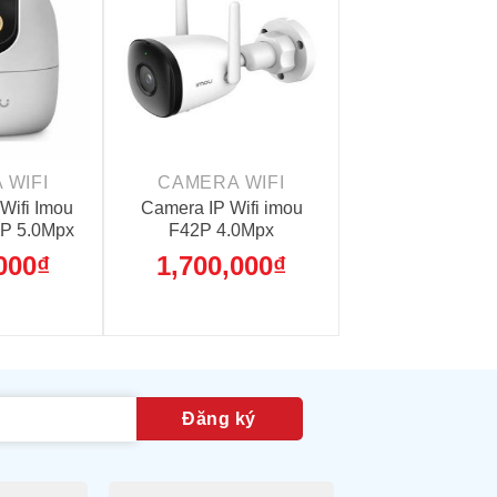
+
 WIFI
CAMERA WIFI
Wifi Imou
Camera IP Wifi imou
P 5.0Mpx
F42P 4.0Mpx
000
₫
1,700,000
₫