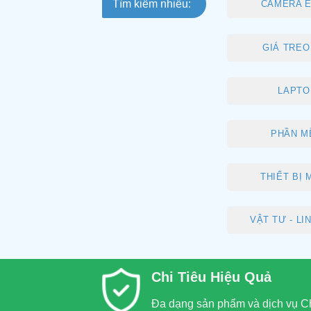
Tìm kiếm nhiều:
CAMERA E
GIÁ TREO 
LAPTO
PHẦN M
THIẾT BỊ
VẬT TƯ - LI
Chi Tiêu Hiệu Quả
Đa dạng sản phẩm và dịch vụ C