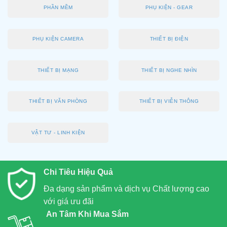
PHẦN MỀM
PHỤ KIỆN - GEAR
PHỤ KIỆN CAMERA
THIẾT BỊ ĐIỆN
THIẾT BỊ MẠNG
THIẾT BỊ NGHE NHÌN
THIẾT BỊ VĂN PHÒNG
THIẾT BỊ VIỄN THÔNG
VẬT TƯ - LINH KIỆN
Chi Tiêu Hiệu Quả
Đa dạng sản phẩm và dịch vụ Chất lượng cao
với giá ưu đãi
An Tâm Khi Mua Sắm