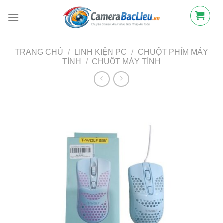
Bỏ
qua
nội
dung
TRANG CHỦ
/
LINH KIỆN PC
/
CHUỘT PHÍM MÁY
TÍNH
/
CHUỘT MÁY TÍNH