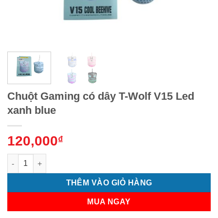
Chuột Gaming có dây T-Wolf V15 Led
xanh blue
120,000
₫
Chuột Gaming có dây T-Wolf V15 Led xanh blue số lượng
THÊM VÀO GIỎ HÀNG
MUA NGAY