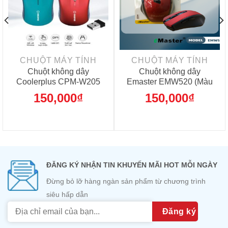
CHUỘT MÁY TÍNH
CHUỘT MÁY TÍNH
Chuột không dây
Chuột không dây
Coolerplus CPM-W205
Emaster EMW520 (Màu
đỏ)
150,000
₫
150,000
₫
ĐĂNG KÝ NHẬN TIN KHUYẾN MÃI HOT MỖI NGÀY
Đừng bỏ lỡ hàng ngàn sản phẩm từ chương trình
siêu hấp dẫn