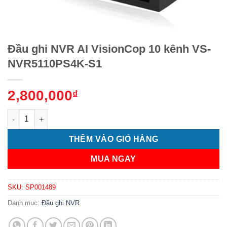
Đầu ghi NVR AI VisionCop 10 kênh VS-
NVR5110PS4K-S1
2,800,000
₫
Đầu ghi NVR AI VisionCop 10 kênh VS-NVR5110PS4K-S1 số lượ
THÊM VÀO GIỎ HÀNG
MUA NGAY
SKU:
SP001489
Danh mục:
Đầu ghi NVR