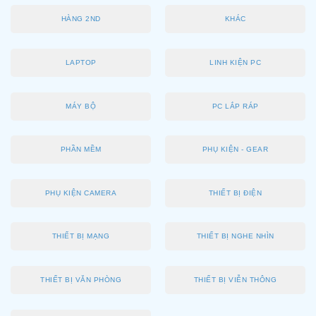
HÀNG 2ND
KHÁC
LAPTOP
LINH KIỆN PC
MÁY BỘ
PC LẮP RÁP
PHẦN MỀM
PHỤ KIỆN - GEAR
PHỤ KIỆN CAMERA
THIẾT BỊ ĐIỆN
THIẾT BỊ MẠNG
THIẾT BỊ NGHE NHÌN
THIẾT BỊ VĂN PHÒNG
THIẾT BỊ VIỄN THÔNG