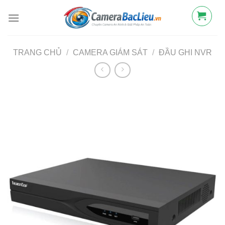
Bỏ
qua
nội
dung
TRANG CHỦ
/
CAMERA GIÁM SÁT
/
ĐẦU GHI NVR