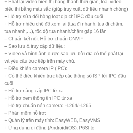
+ Phát lại video hiển thị bằng thanh thời gian, loại video
biểu thị bằng màu sắc (giúp truy xuất dữ liệu nhanh chóng)
+ Hỗ trợ sửa đổi hàng loạt địa chỉ IPC đầu cuối
+ Hỗ trợ nhiều chế độ xem lại (tua đi nhanh, tua đi chậm,
tua nhanh,…), tốc độ tua nhanh/chậm gấp 16 lần
– Chuẩn kết nối: Hỗ trợ chuẩn ONVIF
– Sao lưu & truy cập dữ liệu:
+ Video và hình ảnh được sao lưu bởi đĩa có thể phát lại
và yêu cầu trực tiếp trên máy chủ.
– Điều khiển camera IP (IPC):
+ Có thể điều khiển trực tiếp các thông số ISP tới IPC đầu
cuối
+ Hỗ trợ nâng cấp IPC từ xa
+ Hỗ trợ xem thông tin IPC từ xa
– Hỗ trợ chuẩn nén camera: H.264/H.265
– Phần mềm hỗ trợ:
+ Quản lý trên máy tính: EasyWEB, EasyVMS
+ Ứng dụng di động (Android/iOS): P6Slite