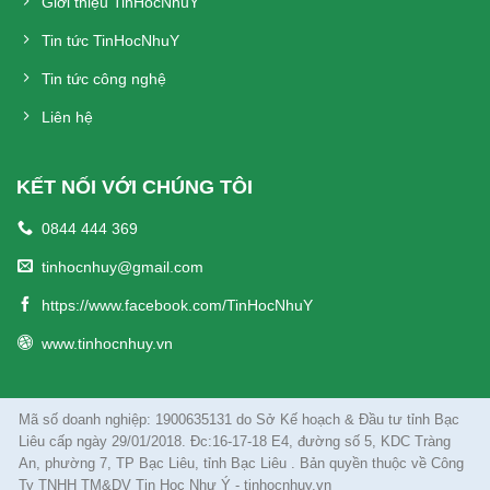
Giới thiệu TinHocNhuY
Tin tức TinHocNhuY
Tin tức công nghệ
Liên hệ
KẾT NỐI VỚI CHÚNG TÔI
0844 444 369
tinhocnhuy@gmail.com
https://www.facebook.com/TinHocNhuY
www.tinhocnhuy.vn
Mã số doanh nghiệp: 1900635131 do Sở Kế hoạch & Đầu tư tỉnh Bạc
Liêu cấp ngày 29/01/2018. Đc:16-17-18 E4, đường số 5, KDC Tràng
An, phường 7, TP Bạc Liêu, tỉnh Bạc Liêu . Bản quyền thuộc về Công
Ty TNHH TM&DV Tin Học Như Ý - tinhocnhuy.vn