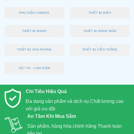
PHỤ KIỆN CAMERA
THIẾT BỊ ĐIỆN
THIẾT BỊ MẠNG
THIẾT BỊ NGHE NHÌN
THIẾT BỊ VĂN PHÒNG
THIẾT BỊ VIỄN THÔNG
VẬT TƯ - LINH KIỆN
Chi Tiêu Hiệu Quả
Đa dạng sản phẩm và dịch vụ Chất lượng cao
với giá ưu đãi
An Tâm Khi Mua Sắm
Sản phẩm, hàng hóa chính hãng Thanh toán
tiện lợi