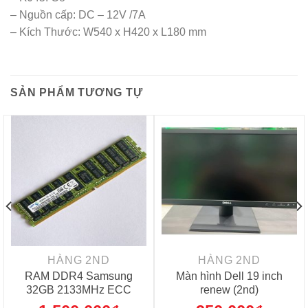
– Nguồn cấp: DC – 12V /7A
– Kích Thước: W540 x H420 x L180 mm
SẢN PHẨM TƯƠNG TỰ
HÀNG 2ND
HÀNG 2ND
RAM DDR4 Samsung
Màn hình Dell 19 inch
32GB 2133MHz ECC
renew (2nd)
Registered Server