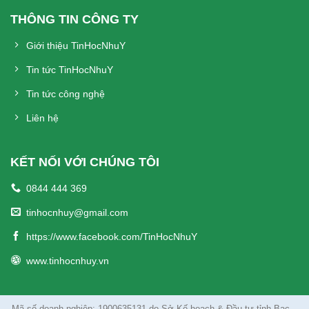
THÔNG TIN CÔNG TY
Giới thiệu TinHocNhuY
Tin tức TinHocNhuY
Tin tức công nghệ
Liên hệ
KẾT NỐI VỚI CHÚNG TÔI
0844 444 369
tinhocnhuy@gmail.com
https://www.facebook.com/TinHocNhuY
www.tinhocnhuy.vn
Mã số doanh nghiệp: 1900635131 do Sở Kế hoạch & Đầu tư tỉnh Bạc