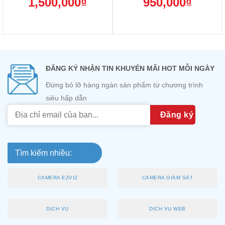
1,500,000
₫
950,000
₫
Memory (2nd)
ĐĂNG KÝ NHẬN TIN KHUYẾN MÃI HOT MỖI NGÀY
Đừng bỏ lỡ hàng ngàn sản phẩm từ chương trình
siêu hấp dẫn
Tìm kiếm nhiều:
CAMERA EZVIZ
CAMERA GIÁM SÁT
DỊCH VỤ
DỊCH VỤ WEB