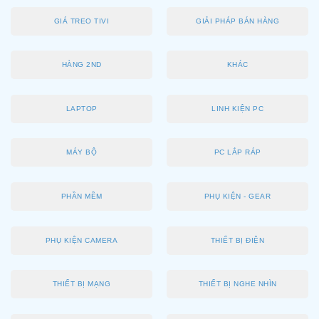
GIÁ TREO TIVI
GIẢI PHÁP BÁN HÀNG
HÀNG 2ND
KHÁC
LAPTOP
LINH KIỆN PC
MÁY BỘ
PC LẮP RÁP
PHẦN MỀM
PHỤ KIỆN - GEAR
PHỤ KIỆN CAMERA
THIẾT BỊ ĐIỆN
THIẾT BỊ MẠNG
THIẾT BỊ NGHE NHÌN