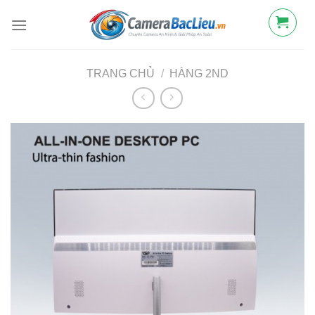
Bỏ
qua
nội
dung
TRANG CHỦ
/
HÀNG 2ND