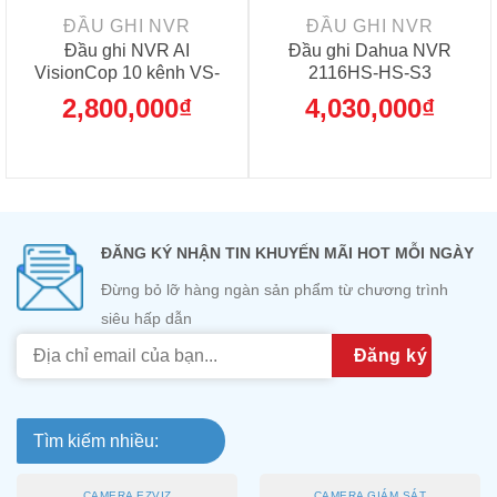
ĐẦU GHI NVR
ĐẦU GHI NVR
Đầu ghi NVR AI
Đầu ghi Dahua NVR
VisionCop 10 kênh VS-
2116HS-HS-S3
NVR5110PS4K-S1
2,800,000
₫
4,030,000
₫
ĐĂNG KÝ NHẬN TIN KHUYẾN MÃI HOT MỖI NGÀY
Đừng bỏ lỡ hàng ngàn sản phẩm từ chương trình
siêu hấp dẫn
Tìm kiếm nhiều:
CAMERA EZVIZ
CAMERA GIÁM SÁT