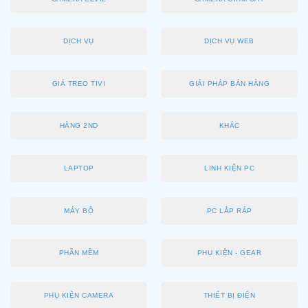
DỊCH VỤ
DỊCH VỤ WEB
GIÁ TREO TIVI
GIẢI PHÁP BÁN HÀNG
HÀNG 2ND
KHÁC
LAPTOP
LINH KIỆN PC
MÁY BỘ
PC LẮP RÁP
PHẦN MỀM
PHỤ KIỆN - GEAR
PHỤ KIỆN CAMERA
THIẾT BỊ ĐIỆN