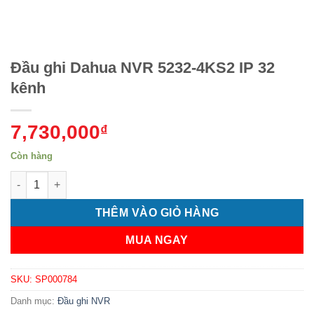
Đầu ghi Dahua NVR 5232-4KS2 IP 32
kênh
7,730,000
₫
Còn hàng
Đầu ghi Dahua NVR 5232-4KS2 IP 32 kênh số lượng
THÊM VÀO GIỎ HÀNG
MUA NGAY
SKU:
SP000784
Danh mục:
Đầu ghi NVR