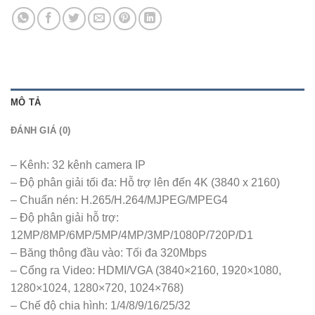
MÔ TẢ
ĐÁNH GIÁ (0)
– Kênh: 32 kênh camera IP
– Độ phân giải tối đa: Hỗ trợ lên đến 4K (3840 x 2160)
– Chuẩn nén: H.265/H.264/MJPEG/MPEG4
– Độ phân giải hỗ trợ:
12MP/8MP/6MP/5MP/4MP/3MP/1080P/720P/D1
– Băng thông đầu vào: Tối đa 320Mbps
– Cổng ra Video: HDMI/VGA (3840×2160, 1920×1080,
1280×1024, 1280×720, 1024×768)
– Chế độ chia hình: 1/4/8/9/16/25/32