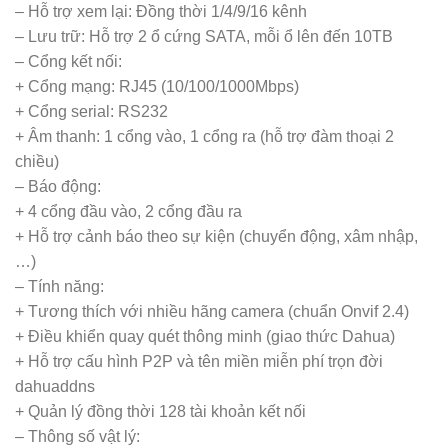
– Hỗ trợ xem lại: Đồng thời 1/4/9/16 kênh
– Lưu trữ: Hỗ trợ 2 ổ cứng SATA, mỗi ổ lên đến 10TB
– Cổng kết nối:
+ Cổng mạng: RJ45 (10/100/1000Mbps)
+ Cổng serial: RS232
+ Âm thanh: 1 cổng vào, 1 cổng ra (hỗ trợ đàm thoại 2
chiều)
– Báo động:
+ 4 cổng đầu vào, 2 cổng đầu ra
+ Hỗ trợ cảnh báo theo sự kiện (chuyển động, xâm nhập,
…)
– Tính năng:
+ Tương thích với nhiều hãng camera (chuẩn Onvif 2.4)
+ Điều khiển quay quét thông minh (giao thức Dahua)
+ Hỗ trợ cấu hình P2P và tên miền miễn phí trọn đời
dahuaddns
+ Quản lý đồng thời 128 tài khoản kết nối
– Thông số vật lý: