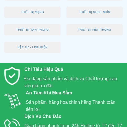
THIẾT BỊ MẠNG
THIẾT BỊ NGHE NHÌN
THIẾT BỊ VĂN PHÒNG
THIẾT BỊ VIỄN THÔNG
VẬT TƯ - LINH KIỆN
Chi Tiêu Hiệu Quả
Đa dạng sản phẩm và dịch vụ Chất lượng cao
với giá ưu đãi
An Tâm Khi Mua Sắm
Sản phẩm, hàng hóa chính hãng Thanh toán
tiện lợi
Dịch Vụ Chu Đáo
Giao hàng nhanh trong 24h Hotline từ T2 đến T7